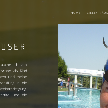
HOME
ZIELE/TRÄU
AUSER
rauche ich von
h schon als Kind
ment und meine
berufung in die
eeinträchtigung.
ertitel und die