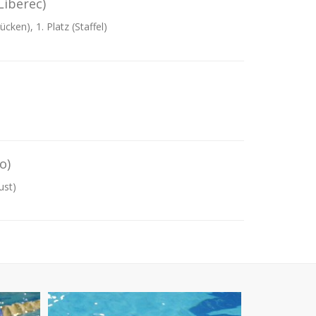
Liberec)
cken), 1. Platz (Staffel)
o)
ust)